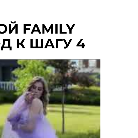
Й FAMILY
Д К ШАГУ 4