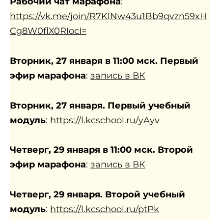
Рабочий чат марафона
:
https://vk.me/join/R7KlNw43u1Bb9qvzn59xH
Cg8W0flX0RIocI=
Вторник, 27 января в 11:00 мск. Первый
эфир марафона
:
запись в ВК
Вторник, 27 января. Первый учебный
модуль
:
https://l.kcschool.ru/yAyv
Четверг, 29 января в 11:00 мск. Второй
эфир марафона
:
запись в ВК
Четверг, 29 января. Второй учебный
модуль
:
https://l.kcschool.ru/ptPk