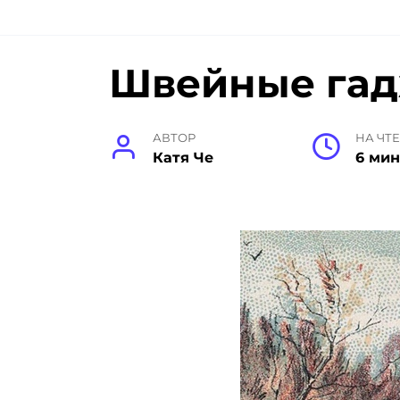
Швейные га
АВТОР
НА ЧТ
Катя Че
6 мин