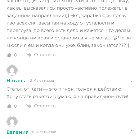
какое-то ДЕЛО (!)… Хотя по сути, хоть бы недельку,
как вы высказались, просто «активно полежать» в
заданном направлении))) Нет, карабкаюсь, ползу
изо всех сил, засыпая на ходу от усталости и
перегруза, до всего есть дело и кажется, что делам
ни конца ни края и остановиться не могу…. 🙂 Че за
мюсли я ем и когда они уже, блин, закончатся???))
Ответить
0
Наташа
4 лет назад
Статьи от Кати — это пинок, толчок к действию.
Хочу стать ракетой! Думаю, я на правильном пути!
Ответить
0
Евгения
4 лет назад